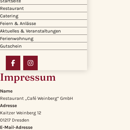
Startseite
Zum
Restaurant
Hauptinhalt
Catering
wechseln
Feiern & Anlässe
Aktuelles & Veranstaltungen
Ferienwohnung
Gutschein
←
zurück zur Startseite
Zu
Zu
Facebook
Instagram
Impressum
wechseln
wechseln
Name
Restaurant „Café Weinberg“ GmbH
Adresse
Kaitzer Weinberg 12
01217 Dresden
E-Mail-Adresse